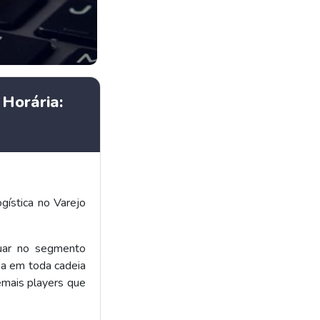
 Horária:
ogística no Varejo
tuar no segmento
ia em toda cadeia
emais players que